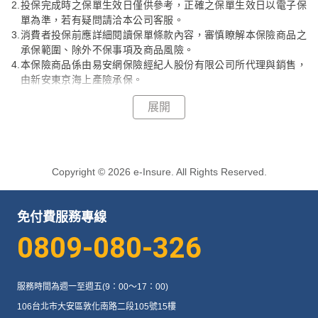
2.
投保完成時之保單生效日僅供參考，正確之保單生效日以電子保
Q11
單為準，若有疑問請洽本公司客服。
3.
消費者投保前應詳細閱讀保單條款內容，審慎瞭解本保險商品之
承保範圍、除外不保事項及商品風險。
Q12
4.
本保險商品係由易安網保險經紀人股份有限公司所代理與銷售，
由新安東京海上產險承保。
5.
本商品經本公司合格簽署人員檢視其內容且已符合保險精算原則
展開
及保險法令，惟為確保權益，基於保險業與消費者衡平對等原
Q13
則，消費者仍應詳加閱讀保險單條款與相關文件，審慎選擇保險
商品。本商品如有虛偽不實或違法情事，應由本公司及負責人依
法負責。
6.
本保險商品之特性經依保險商品銷售前程序作業準則第六條第七
Copyright © 2026 e-Insure. All Rights Reserved.
Q14
款規定評估，不具潛在影響六十五歲(含)以上之客戶辨識不利其
投保權益之情形。
7.
本保險商品依保險法及其他相關規定受保險安定基金保障；但不
免付費服務專線
受存款保險保障。
0809-080-326
8.
本保險商品內容、保險費率、保險給付及其他未盡事宜，悉依保
Q15
單條款規定為準，本簡介之內容僅供參考，新安東京海上產險保
留最終承保與否之權利。
服務時間為週一至週五(9：00～17：00)
9.
消費者於購買前，應詳閱各種銷售文件內容，本商品之預定費用
Q16
率(預定附加費用率)最高48%，最低48%；如要詳細了解其他相
106台北市大安區敦化南路二段105號15樓