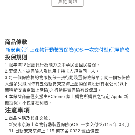
其他問題
Q6
Q7
商品條款
新安東京海上產物行動裝置保險(iOS-一次交付型)保單條款
投保規則
1.限年滿18足歲具行為能力之中華民國國民投保。
Q8
2.要保人、被保險人及信用卡持卡人須為同一人。
3.每一個保險標的物限投保一張行動裝置保險保單；同一個被保險
人最多只能同時有五張新安東京海上產物保險股份有限公司(以下
簡稱新安東京海上產險)之行動裝置保險有效保單。
Q9
4.本保險商品僅支援由PChome 線上購物所購買之特定 Apple 新
機投保，不包含福利機。
注意事項
Q10
1.
商品名稱及核准文號：
新安東京海上產物行動裝置保險(iOS–一次交付型)115 年 03 月
31 日新安東京海上 115 商字第 0022 號函備查